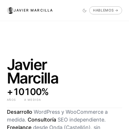
JAVIER MARCILLA
HABLEMOS →
Javier
Marcilla
+10
100%
AÑOS
A MEDIDA
Desarrollo
WordPress y WooCommerce a
medida.
Consultoría
SEO independiente.
Freelance
desde Onda (Castellón), sin